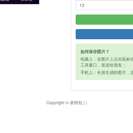
如何保存图片？
电脑上：在图片上点击鼠标右
工具窗口，发送给朋友；
手机上：长按生成的图片，选
Copyright ©
表情包
|
|