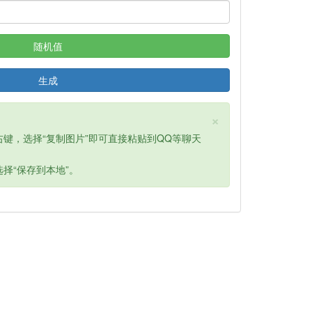
随机值
生成
×
键，选择“复制图片”即可直接粘贴到QQ等聊天
择“保存到本地”。